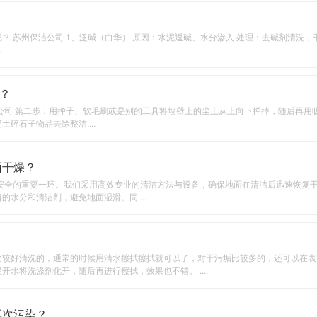
 苏州保洁公司 1、泛碱（白华） 原因：水泥返碱、水分渗入 处理：去碱剂清洗，干
.
？
公司 第二步：用掸子、软毛刷或是别的工具将墙壁上的尘土从上向下掸掉，随后再用
碎石子物品去除整洁....
面干燥？
全的重要一环。我们采用高效专业的清洁方法与设备，确保地面在清洁后迅速恢复干燥
水分和清洁剂，避免地面湿滑。同....
比较好清洗的，通常的时候用清水擦拭擦拭就可以了，对于污垢比较多的，还可以在表
水将洗涤剂化开，随后再进行擦拭，效果也不错。 ....
再次污染？