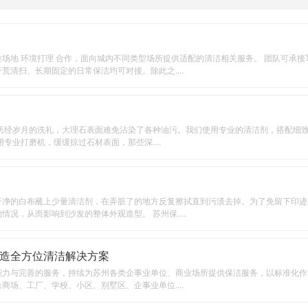
场地 环境打理 合作，面向城内不同类型场所提供适配的清洁相关服务。 团队可承
清扫、长期固定的日常保洁均可对接。除此之....
。历经岁月的洗礼，大理石表面难免沾染了各种油污。我们使用专业的清洁剂，搭配细
专业打磨机，缓缓掠过石材表面，那些深....
干净的白布蘸上少量清洁剂，在弄脏了的地方反复擦拭直到污渍去掉。为了免留下印迹
况，从而影响到沙发的整体外观造型。 苏州保....
造全方位清洁解决方案
力与完善的服务，持续为苏州各类企事业单位、商业场所提供保洁服务，以标准化作业
场、工厂、学校、小区、别墅区、企事业单位....