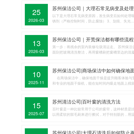
苏州保洁公司｜大理石常见病变及处理
25
以下是大理石常见病变原因，发生病变后如何处理呢？
2026-03
锈剂（严格控制时间，防止腐蚀） 3、划痕、失光...
苏州保洁公司｜开荒保洁都有哪些流程
13
第一步：将残余的室内装修垃圾清运走。 苏州保洁
2026-03
面刮把玻璃清洗整洁，再用窗槽刷把窗槽里边的混凝土
苏州保洁公司|商场保洁中如何确保地
10
在商场保洁中，确保地面干燥是提升顾客体验与安
2025-11
和专业的地面干燥机，能在短时间内吸走地面上残留的
苏州清洁公司|百叶窗的清洗方法
15
百叶窗是一种比较常用于公司的窗帘，这种材质是
2025-07
以用柔软的鬃毛刷来进行擦拭，对于特别脏的，用温开
苏州保洁公司|大理石清洗后如何防止