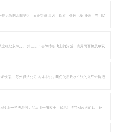
燥后做防水防护 2、黄斑锈斑 原因：铁质、铁锈污染 处理：专用除
吸尘机把灰抽走。 第三步：去除掉玻璃上的污垢，先用两面擦及单双
状态。 苏州保洁公司 具体来说，我们使用吸水性强的微纤维拖把
面喷上一些洗涤剂，然后用干布擦干，如果污渍特别顽固的话，还可