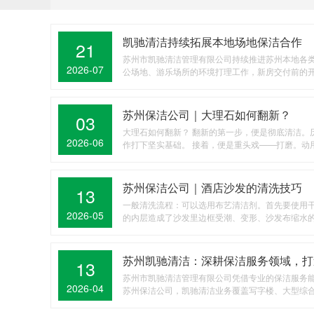
凯驰清洁持续拓展本地场地保洁合作
21
苏州市凯驰清洁管理有限公司持续推进苏州本地各类
2026-07
公场地、游乐场所的环境打理工作，新房交付前的开荒
苏州保洁公司｜大理石如何翻新？
03
大理石如何翻新？ 翻新的第一步，便是彻底清洁
2026-06
作打下坚实基础。 接着，便是重头戏——打磨。动用
苏州保洁公司｜酒店沙发的清洗技巧
13
一般清洗流程：可以选用布艺清洁剂。首先要使用
2026-05
的内层造成了沙发里边框受潮、变形、沙发布缩水的情
苏州凯驰清洁：深耕保洁服务领域，打
13
苏州市凯驰清洁管理有限公司凭借专业的保洁服务能
2026-04
苏州保洁公司，凯驰清洁业务覆盖写字楼、大型综合商